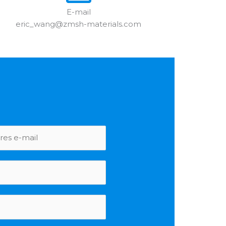
E-mail
eric_wang@zmsh-materials.com