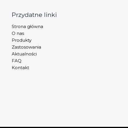
o
ś
Przydatne linki
ć
*
Strona główna
O nas
Produkty
Zastosowania
Aktualności
FAQ
Kontakt