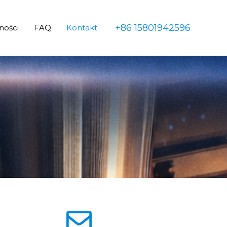
+86 15801942596
ności
FAQ
Kontakt