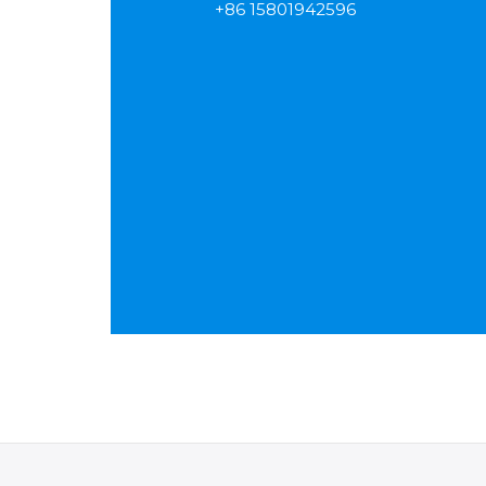
+86 15801942596
Russian
Arabic
Turkish