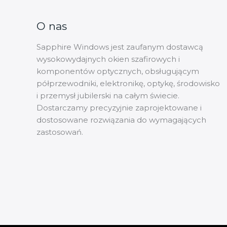
Thai
Vietnamese
O nas
Finnish
Sapphire Windows jest zaufanym dostawcą
Swedish
wysokowydajnych okien szafirowych i
komponentów optycznych, obsługującym
Hungarian
półprzewodniki, elektronikę, optykę, środowisko
Czech
i przemysł jubilerski na całym świecie.
Portuguese
Dostarczamy precyzyjnie zaprojektowane i
dostosowane rozwiązania do wymagających
Chinese
zastosowań.
Dutch
Spanish
Italian
French
German
Korean