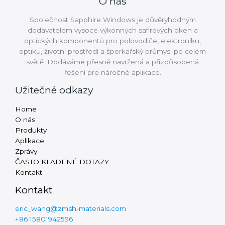
O nás
Společnost Sapphire Windows je důvěryhodným
dodavatelem vysoce výkonných safírových oken a
optických komponentů pro polovodiče, elektroniku,
optiku, životní prostředí a šperkařský průmysl po celém
světě. Dodáváme přesně navržená a přizpůsobená
řešení pro náročné aplikace.
Užitečné odkazy
Russian
Home
Arabic
O nás
Produkty
Turkish
Aplikace
Thai
Zprávy
ČASTO KLADENÉ DOTAZY
Vietnamese
Kontakt
Finnish
Kontakt
Swedish
eric_wang@zmsh-materials.com
Hungarian
+86 15801942596