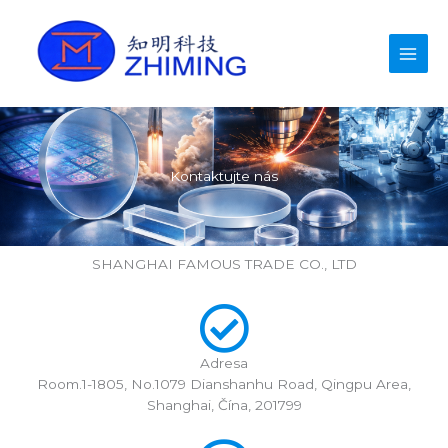
Přeskočit
na
obsah
Kontaktujte nás
SHANGHAI FAMOUS TRADE CO., LTD
Adresa
Room.1-1805, No.1079 Dianshanhu Road, Qingpu Area,
Shanghai, Čína, 201799