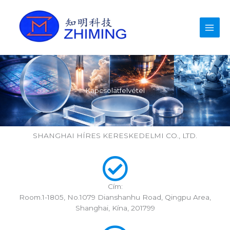
Ugrás
a
tartalomra
Kapcsolatfelvétel
SHANGHAI HÍRES KERESKEDELMI CO., LTD.
Cím:
Room.1-1805, No.1079 Dianshanhu Road, Qingpu Area,
Shanghai, Kína, 201799