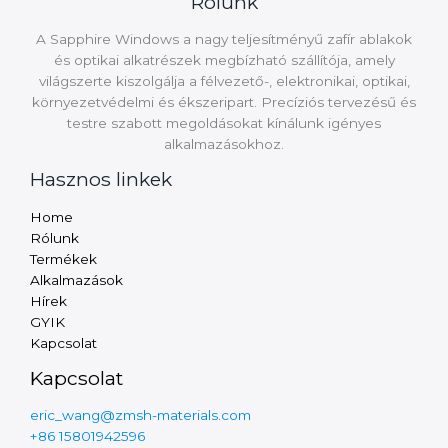
Rólunk
t
*
A Sapphire Windows a nagy teljesítményű zafír ablakok
és optikai alkatrészek megbízható szállítója, amely
világszerte kiszolgálja a félvezető-, elektronikai, optikai,
környezetvédelmi és ékszeripart. Precíziós tervezésű és
testre szabott megoldásokat kínálunk igényes
alkalmazásokhoz.
Hasznos linkek
Russian
Home
Arabic
Rólunk
Termékek
Turkish
Alkalmazások
Thai
Hírek
GYIK
Vietnamese
Kapcsolat
Finnish
Kapcsolat
Swedish
eric_wang@zmsh-materials.com
Czech
+86 15801942596