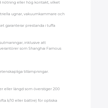
d nötning eller hög kontakt, vilket
ndustriella ugnar, vakuumkammare och
et garanterar prestanda i tuffa
sutmaningar, inklusive att
ga leverantörer som Shanghai Famous
 vetenskapliga tillämpningar.
ter eller längd som överstiger 200
fta λ/10 eller bättre) för optiska