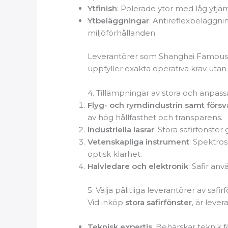
Ytfinish
: Polerade ytor med låg ytjäm
Ytbeläggningar
: Antireflexbeläggni
miljöförhållanden.
Leverantörer som Shanghai Famous T
uppfyller exakta operativa krav uta
4. Tillämpningar av stora och anpass
Flyg- och rymdindustrin samt försv
av hög hållfasthet och transparens.
Industriella lasrar
: Stora safirfönste
Vetenskapliga instrument
: Spektros
optisk klarhet.
Halvledare och elektronik
: Safir anv
5. Välja pålitliga leverantörer av safirf
Vid inköp
stora safirfönster
, är leve
Teknisk expertis
: Behärskar teknik fö