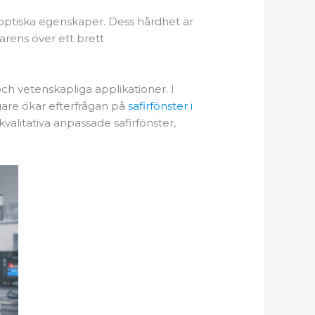
h optiska egenskaper. Dess hårdhet är
arens över ett brett
 och vetenskapliga applikationer. I
igare ökar efterfrågan på
safirfönster i
valitativa anpassade safirfönster,