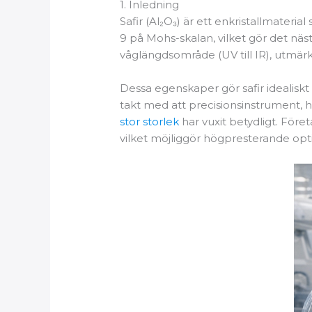
1. Inledning
Safir (Al₂O₃) är ett enkristallmater
9 på Mohs-skalan, vilket gör det näs
våglängdsområde (UV till IR), utmär
Dessa egenskaper gör safir idealiskt f
takt med att precisionsinstrument, hö
stor storlek
har vuxit betydligt. För
vilket möjliggör högpresterande opti