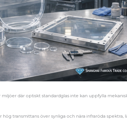
r miljöer där optiskt standardglas inte kan uppfylla mekaniska
ler hög transmittans över synliga och nära infraröda spektra,