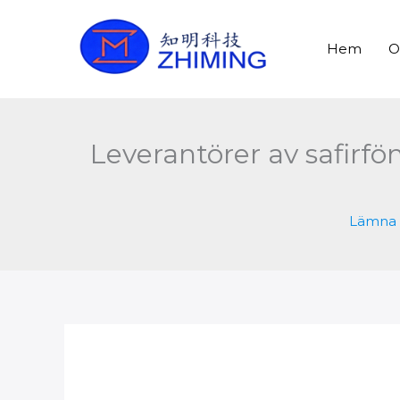
Hoppa
till
Hem
O
innehåll
Leverantörer av safirfön
Lämna