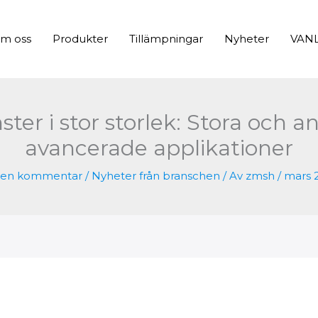
m oss
Produkter
Tillämpningar
Nyheter
VAN
ster i stor storlek: Stora och a
avancerade applikationer
 en kommentar
/
Nyheter från branschen
/ Av
zmsh
/
mars 