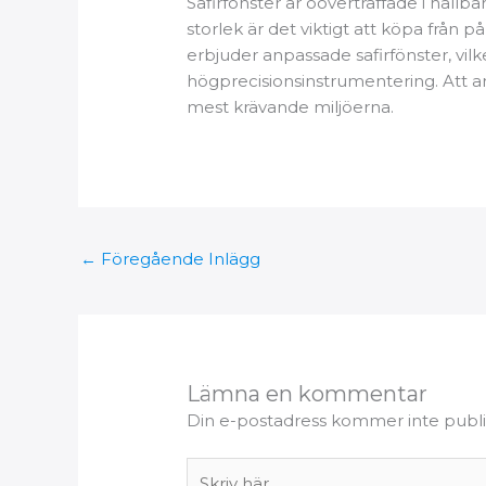
Safirfönster är oöverträffade i hållba
storlek är det viktigt att köpa från 
erbjuder anpassade safirfönster, vil
högprecisionsinstrumentering. Att arb
mest krävande miljöerna.
←
Föregående Inlägg
Lämna en kommentar
Din e-postadress kommer inte publi
Skriv