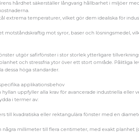
firens hårdhet säkerställer långvarig hållbarhet i miljöer me
kostnaderna.
er tål extrema temperaturer, vilket gör dem idealiska för i
ket motståndskraftig mot syror, baser och lösningsmedel, vilk
ter utgör safirfönster i stor storlek ytterligare tillverkning
, planhet och stressfria ytor över ett stort område. Pålitli
ylla dessa höga standarder.
 specifika applikationsbehov
ån hyllan uppfyller alla krav för avancerade industriella eller
ydda i termer av:
fers till kvadratiska eller rektangulära fönster med en diame
ån några millimeter till flera centimeter, med exakt planhet (o