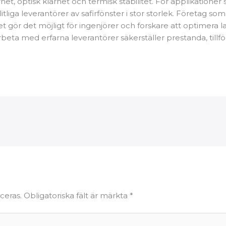
rhet, optisk klarhet och termisk stabilitet. För applikationer 
pålitliga leverantörer av safirfönster i stor storlek. Företag
ket gör det möjligt för ingenjörer och forskare att optimera
eta med erfarna leverantörer säkerställer prestanda, tillförl
ceras.
Obligatoriska fält är märkta
*