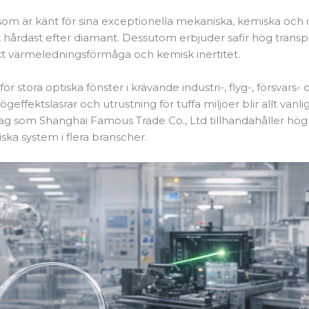
ial som är känt för sina exceptionella mekaniska, kemiska oc
t hårdast efter diamant. Dessutom erbjuder safir hög transp
kt värmeledningsförmåga och kemisk inertitet.
ör stora optiska fönster i krävande industri-, flyg-, försvars-
geffektslasrar och utrustning för tuffa miljöer blir allt vanl
etag som Shanghai Famous Trade Co., Ltd tillhandahåller högk
ska system i flera branscher.