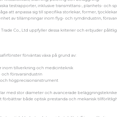
iska testrapporter, inklusive transmittans-, planhets- och 
åga att anpassa sig till specifika storlekar, former, tjocklek
het av tillämpningar inom flyg- och rymdindustrin, försvare
de Co., Ltd uppfyller dessa kriterier och erbjuder pålitlig
afirfönster förväntas växa på grund av:
 inom tillverkning och medicinteknik
 och försvarsindustrin
r och högprecisionsinstrument
rbollar med stor diameter och avancerade beläggningstekniker, 
 förbättrar både optisk prestanda och mekanisk tillförlitligh