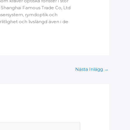
som kräver optiska fönster i stor
 som Shanghai Famous Trade Co, Ltd
 lasersystem, rymdoptik och
itlighet och livslängd även i de
Nästa Inlägg
→