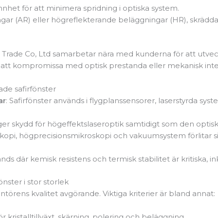
nhet för att minimera spridning i optiska system.
ngar (AR) eller högreflekterande beläggningar (HR), skrädda
rade Co, Ltd samarbetar nära med kunderna för att utvec
n att kompromissa med optisk prestanda eller mekanisk integ
ade safirfönster
ar
: Safirfönster används i flygplanssensorer, laserstyrda s
r ger skydd för högeffektslaseroptik samtidigt som den optis
kopi, högprecisionsmikroskopi och vakuumsystem förlitar sig
änds där kemisk resistens och termisk stabilitet är kritiska, i
önster i stor storlek
rantörens kvalitet avgörande. Viktiga kriterier är bland annat:
r kristalltillväxt, skärning, polering och beläggning.