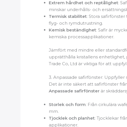
Extrem hårdhet och reptålighet
: Sa
minskar underhålls- och ersättnings
Termisk stabilitet
: Stora safirfönst
flyg- och rymdutrustning.
Kemisk beständighet
: Safir är myc
kemiska processapplikationer.
Jämfört med mindre eller standardföns
upprätthålla kristallens enhetlighet
Trade Co, Ltd är viktiga för att uppf
3. Anpassade safirfönster: Uppfyller
Det är inte säkert att safirfönster fr
Anpassade safirfönster
är skräddars
Storlek och form
: Från cirkulära wa
mm.
Tjocklek och planhet
: Tjocklekar fr
applikationer.