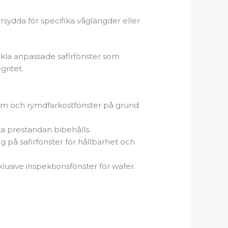
rsydda för specifika våglängder eller
kla anpassade safirfönster som
ritet.
ystem och rymdfarkostfönster på grund
ka prestandan bibehålls.
 på safirfönster för hållbarhet och
nklusive inspektionsfönster för wafer.