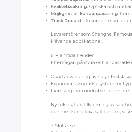
Kvalitetssäkring
: Optiska och mekan
Möjlighet till kundanpassning
: Förm
Track Record
: Dokumenterad erfaren
Leverantörer som Shanghai Famous Tra
krävande applikationer.
6. Framtida trender
Efterfrågan på stora och anpassade s
Ökad användning av högeffektslasrar
Expansion av optiska system för flyg-
Framsteg inom industriella sensore
Ny teknik, t.ex. tillverkning av safi
och mer komplexa safirfönster, vilket
7. Slutsatser